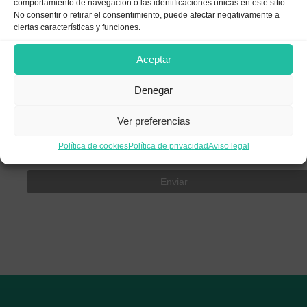
comportamiento de navegación o las identificaciones únicas en este sitio.
No consentir o retirar el consentimiento, puede afectar negativamente a
ciertas características y funciones.
Aceptar
Guarda mi nombre, correo electrónico y web en este
navegador para la próxima vez que comente.
Denegar
Ver preferencias
Política de cookies
Política de privacidad
Aviso legal
Enviar